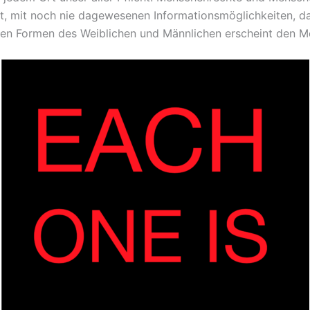
it, mit noch nie dagewesenen Informationsmöglichkeiten, d
hen Formen des Weiblichen und Männlichen erscheint den Men