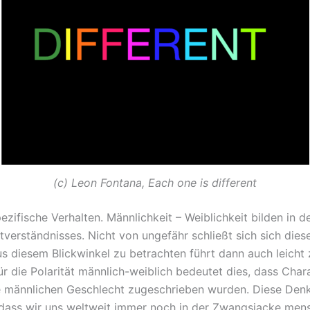
(c) Leon Fontana, Each one is different
ezifische Verhalten. Männlichkeit – Weiblichkeit bilden in 
tverständnisses. Nicht von ungefähr schließt sich sich dies
aus diesem Blickwinkel zu betrachten führt dann auch leicht
r die Polarität männlich-weiblich bedeutet dies, dass Chara
 männlichen Geschlecht zugeschrieben wurden. Diese Den
ge, dass wir uns weltweit immer noch in der Zwangsjacke m