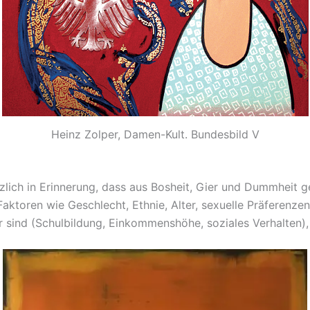
Heinz Zolper, Damen-Kult. Bundesbild V
erzlich in Erinnerung, dass aus Bosheit, Gier und Dummhei
 Faktoren wie Geschlecht, Ethnie, Alter, sexuelle Präferenze
ar sind (Schulbildung, Einkommenshöhe, soziales Verhalten),