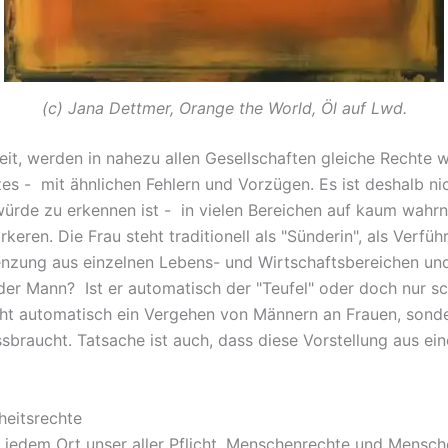
(c) Jana Dettmer, Orange the World, Öl auf Lwd.
eit, werden in nahezu allen Gesellschaften gleiche Rechte 
zes - mit ähnlichen Fehlern und Vorzügen. Es ist deshalb ni
rde zu erkennen ist - in vielen Bereichen auf kaum wahrn
keren. Die Frau steht traditionell als "Sünderin", als Verf
renzung aus einzelnen Lebens- und Wirtschaftsbereichen u
der Mann? Ist er automatisch der "Teufel" oder doch nur 
icht automatisch ein Vergehen von Männern an Frauen, son
aucht. Tatsache ist auch, dass diese Vorstellung aus eine
iheitsrechte
jedem Ort unser aller Pflicht. Menschenrechte und Mensche