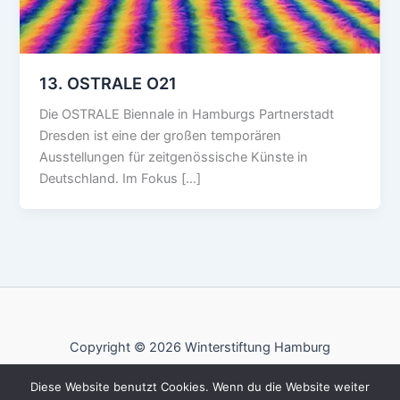
13. OSTRALE O21
Die OSTRALE Biennale in Hamburgs Partnerstadt
Dresden ist eine der großen temporären
Ausstellungen für zeitgenössische Künste in
Deutschland. Im Fokus […]
Copyright © 2026 Winterstiftung Hamburg
Impressum
Diese Website benutzt Cookies. Wenn du die Website weiter
Datenschutz